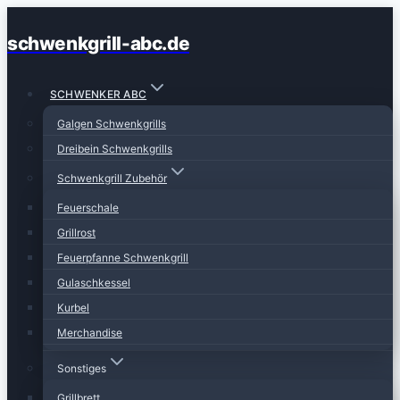
Zum
schwenkgrill-abc.de
Inhalt
springen
SCHWENKER ABC
Galgen Schwenkgrills
Dreibein Schwenkgrills
Schwenkgrill Zubehör
Feuerschale
Grillrost
Feuerpfanne Schwenkgrill
Gulaschkessel
Kurbel
Merchandise
Sonstiges
Grillbrett