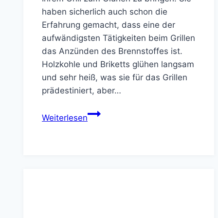
haben sicherlich auch schon die
Erfahrung gemacht, dass eine der
aufwändigsten Tätigkeiten beim Grillen
das Anzünden des Brennstoffes ist.
Holzkohle und Briketts glühen langsam
und sehr heiß, was sie für das Grillen
prädestiniert, aber…
5
Weiterlesen
feste
Grillanzünder
aus
Holzwolle
für
garantiertes
Feuer