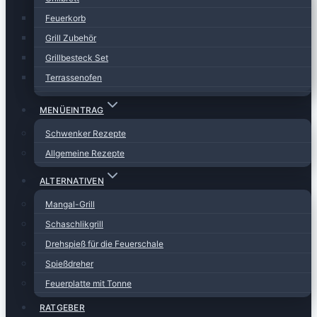
Feuerkorb
Grill Zubehör
Grillbesteck Set
Terrassenofen
MENÜEINTRAG
Schwenker Rezepte
Allgemeine Rezepte
ALTERNATIVEN
Mangal-Grill
Schaschlikgrill
Drehspieß für die Feuerschale
Spießdreher
Feuerplatte mit Tonne
RATGEBER