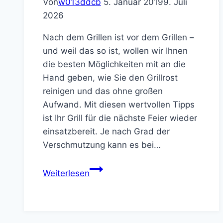
Von
w013ddcb
5. Januar 2019
9. Juli
2026
Nach dem Grillen ist vor dem Grillen –
und weil das so ist, wollen wir Ihnen
die besten Möglichkeiten mit an die
Hand geben, wie Sie den Grillrost
reinigen und das ohne großen
Aufwand. Mit diesen wertvollen Tipps
ist Ihr Grill für die nächste Feier wieder
einsatzbereit. Je nach Grad der
Verschmutzung kann es bei…
✅
Weiterlesen
Grillrost
reinigen
–
so