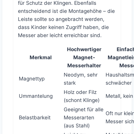
für Schutz der Klingen. Ebenfalls
entscheidend ist die Montagehöhe – die
Leiste sollte so angebracht werden,
dass Kinder keinen Zugriff haben, die
Messer aber leicht erreichbar sind.
Hochwertiger
Einfac
Merkmal
Magnet-
Magnetleis
Messerhalter
Mess
Neodym, sehr
Haushaltsm
Magnettyp
stark
schwächer
Holz oder Filz
Ummantelung
Metall, kei
(schont Klinge)
Geeignet für alle
Oft nur klei
Belastbarkeit
Messerarten
Messer sich
(aus Stahl)