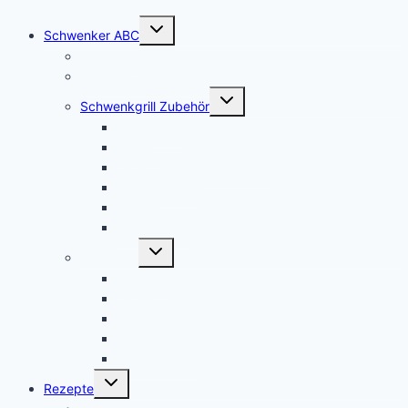
Untermenü
Schwenker ABC
umschalten
Galgen Schwenkgrills
Dreibein Schwenkgrills
Untermenü
Schwenkgrill Zubehör
umschalten
Feuerschale
Grillrost
Feuerpfanne Schwenkgrill
Gulaschkessel
Kurbel
Merchandise
Untermenü
Sonstiges
umschalten
Grillbrett
Feuerkorb
Grill Zubehör
Grillbesteck Set
Terrassenofen
Untermenü
Rezepte
umschalten