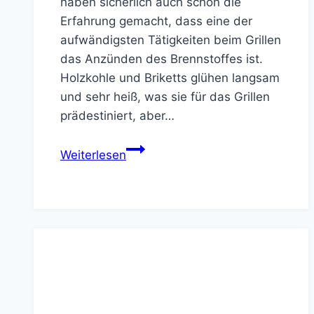
haben sicherlich auch schon die
Erfahrung gemacht, dass eine der
aufwändigsten Tätigkeiten beim Grillen
das Anzünden des Brennstoffes ist.
Holzkohle und Briketts glühen langsam
und sehr heiß, was sie für das Grillen
prädestiniert, aber…
5
Weiterlesen
feste
Grillanzünder
aus
Holzwolle
für
garantiertes
Feuer