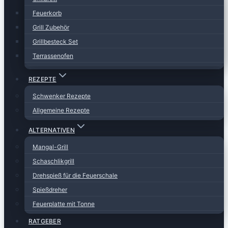
Feuerkorb
Grill Zubehör
Grillbesteck Set
Terrassenofen
REZEPTE
Schwenker Rezepte
Allgemeine Rezepte
ALTERNATIVEN
Mangal-Grill
Schaschlikgrill
Drehspieß für die Feuerschale
Spießdreher
Feuerplatte mit Tonne
RATGEBER