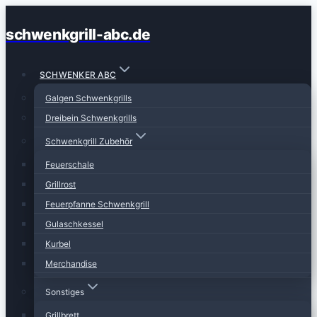
Zum
schwenkgrill-abc.de
Inhalt
springen
SCHWENKER ABC
Galgen Schwenkgrills
Dreibein Schwenkgrills
Schwenkgrill Zubehör
Feuerschale
Grillrost
Feuerpfanne Schwenkgrill
Gulaschkessel
Kurbel
Merchandise
Sonstiges
Grillbrett