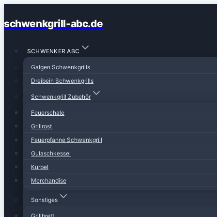
Zum
schwenkgrill-abc.de
Inhalt
springen
SCHWENKER ABC
Galgen Schwenkgrills
Dreibein Schwenkgrills
Schwenkgrill Zubehör
Feuerschale
Grillrost
Feuerpfanne Schwenkgrill
Gulaschkessel
Kurbel
Merchandise
Sonstiges
Grillbrett