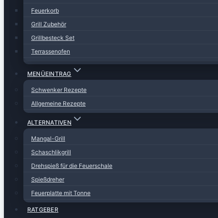
Feuerkorb
Grill Zubehör
Grillbesteck Set
Terrassenofen
MENÜEINTRAG
Schwenker Rezepte
Allgemeine Rezepte
ALTERNATIVEN
Mangal-Grill
Schaschlikgrill
Drehspieß für die Feuerschale
Spießdreher
Feuerplatte mit Tonne
RATGEBER