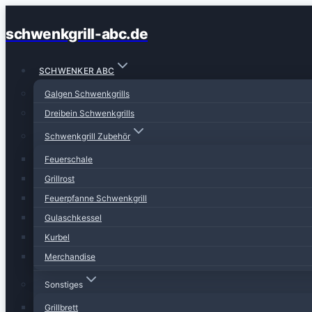
Zum
schwenkgrill-abc.de
Inhalt
springen
SCHWENKER ABC
Galgen Schwenkgrills
Dreibein Schwenkgrills
Schwenkgrill Zubehör
Feuerschale
Grillrost
Feuerpfanne Schwenkgrill
Gulaschkessel
Kurbel
Merchandise
Sonstiges
Grillbrett