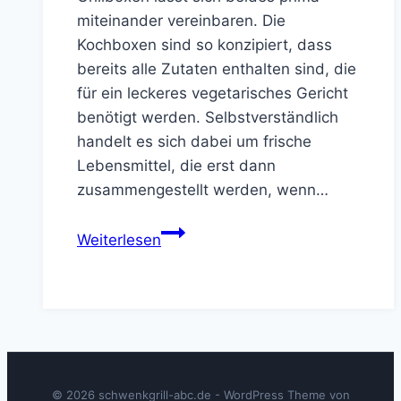
miteinander vereinbaren. Die
Kochboxen sind so konzipiert, dass
bereits alle Zutaten enthalten sind, die
für ein leckeres vegetarisches Gericht
benötigt werden. Selbstverständlich
handelt es sich dabei um frische
Lebensmittel, die erst dann
zusammengestellt werden, wenn…
Lecker
Weiterlesen
Grillen
mit
der
vegetarischen
Kochbox
© 2026 schwenkgrill-abc.de - WordPress Theme von