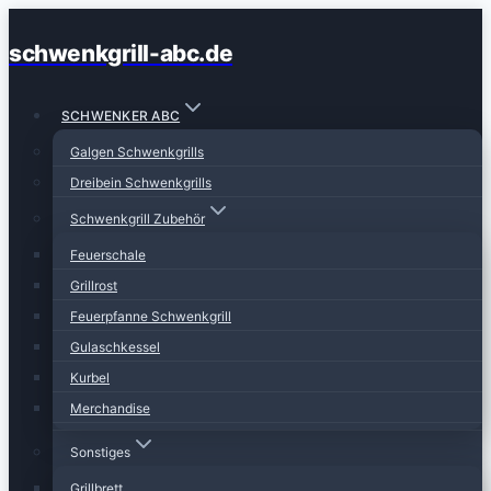
Zum
schwenkgrill-abc.de
Inhalt
springen
SCHWENKER ABC
Galgen Schwenkgrills
Dreibein Schwenkgrills
Schwenkgrill Zubehör
Feuerschale
Grillrost
Feuerpfanne Schwenkgrill
Gulaschkessel
Kurbel
Merchandise
Sonstiges
Grillbrett