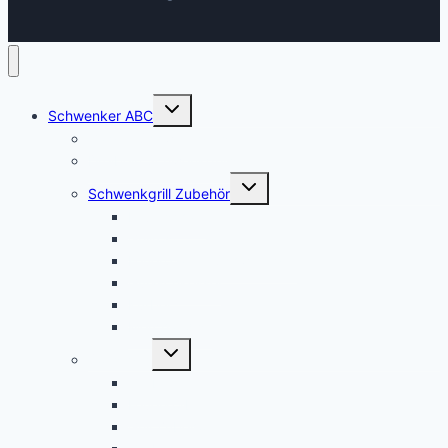
Untermenü
Schwenker ABC
umschalten
Galgen Schwenkgrills
Dreibein Schwenkgrills
Untermenü
Schwenkgrill Zubehör
umschalten
Feuerschale
Grillrost
Feuerpfanne Schwenkgrill
Gulaschkessel
Kurbel
Merchandise
Untermenü
Sonstiges
umschalten
Grillbrett
Feuerkorb
Grill Zubehör