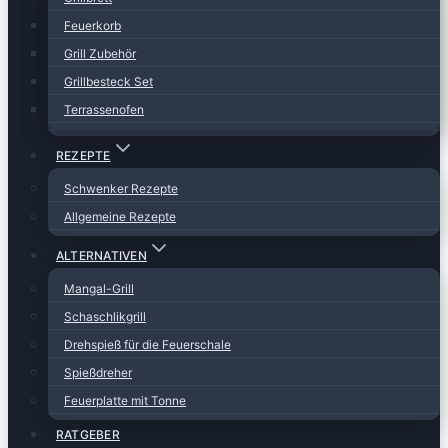
Feuerkorb
Grill Zubehör
Grillbesteck Set
Terrassenofen
REZEPTE
Schwenker Rezepte
Allgemeine Rezepte
ALTERNATIVEN
Mangal-Grill
Schaschlikgrill
Drehspieß für die Feuerschale
Spießdreher
Feuerplatte mit Tonne
RATGEBER