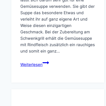
lässt sich darum sehr gut für eine
Gemüsesuppe verwenden. Sie gibt der
Suppe das besondere Etwas und
verleiht ihr auf ganz eigene Art und
Weise diesen einzigartigen
Geschmack. Bei der Zubereitung am
Schwenkgrill erhält die Gemüsesuppe
mit Rindfleisch zusätzlich ein rauchiges
und somit ein ganz…
Gemüsesuppe
Weiterlesen
mit
Rindfleisch
am
Schwenkgrill