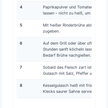
4
Paprikapulver und Tomatenmark un
lassen – nicht zu heiß, um Bitterst
5
Mit heißer Rinderbrühe ablöschen. 
zugeben.
6
Auf dem Grill oder über offenem Fe
Stunden sanft köcheln lassen. Dab
Bedarf Brühe nachgießen.
7
Sobald das Fleisch zart ist (Kernt
Gulasch mit Salz, Pfeffer und ggf.
8
Kesselgulasch heiß mit frischem B
Klecks saurer Sahne servieren.