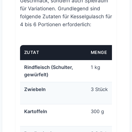
Geschmack, sondern auch Spielraum
für Variationen. Grundlegend sind
folgende Zutaten für Kesselgulasch für
4 bis 6 Portionen erforderlich:
ZUTAT
MENGE
VA
Rindfleisch (Schulter,
1 kg
Op
gewürfelt)
sch
Zwiebeln
3 Stück
Fü
wä
Kartoffeln
300 g
Me
Ve