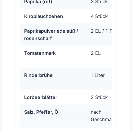
Paprika (rot)
3 Stück
Au
Knoblauchzehen
4 Stück
Op
Paprikapulver edelsüß /
2 EL / 1 TL
Na
rosenscharf
Tomatenmark
2 EL
Etw
Ge
Rinderbrühe
1 Liter
Al
ve
Lorbeerblätter
2 Stück
Gi
Salz, Pfeffer, Öl
nach
Ma
Geschmack
mö