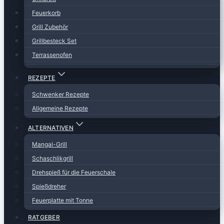
Feuerkorb
Grill Zubehör
Grillbesteck Set
Terrassenofen
REZEPTE
Schwenker Rezepte
Allgemeine Rezepte
ALTERNATIVEN
Mangal-Grill
Schaschlikgrill
Drehspieß für die Feuerschale
Spießdreher
Feuerplatte mit Tonne
RATGEBER