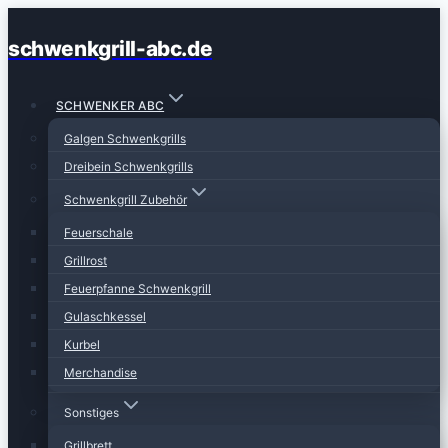
Zum
schwenkgrill-abc.de
Inhalt
springen
SCHWENKER ABC
Galgen Schwenkgrills
Dreibein Schwenkgrills
Schwenkgrill Zubehör
Feuerschale
Grillrost
Feuerpfanne Schwenkgrill
Gulaschkessel
Kurbel
Merchandise
Sonstiges
Grillbrett