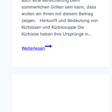
auch eine Bereicherung beim
sommerlichen Grillen sein kann, dass
wollen wir Ihnen mit diesem Beitrag
zeigen. Herkunft und Bedeutung von
Kürbissen und Kürbissuppe Die
Kürbisse haben ihre Ursprünge in…
Kürbissuppe
Weiterlesen
–
nicht
nur
ein
herbstlicher
Genuss