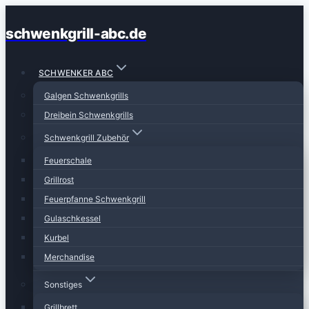
Zum
schwenkgrill-abc.de
Inhalt
springen
SCHWENKER ABC
Galgen Schwenkgrills
Dreibein Schwenkgrills
Schwenkgrill Zubehör
Feuerschale
Grillrost
Feuerpfanne Schwenkgrill
Gulaschkessel
Kurbel
Merchandise
Sonstiges
Grillbrett