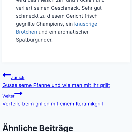
wird das Fleisch zäh und trocken und
verliert seinen Geschmack. Sehr gut
schmeckt zu diesem Gericht frisch
gegrillte Champions, ein
knusprige
Brötchen
und ein aromatischer
Spätburgunder.
Beitragsnavigation
Zurück
Gusseiserne Pfanne und wie man mit ihr grillt
Weiter
Vorteile beim grillen mit einem Keramikgrill
Ähnliche Beiträge