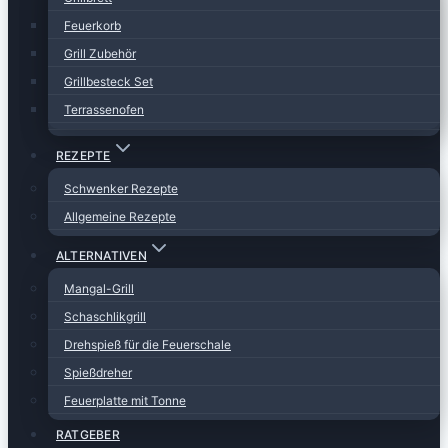
Feuerkorb
Grill Zubehör
Grillbesteck Set
Terrassenofen
REZEPTE
Schwenker Rezepte
Allgemeine Rezepte
ALTERNATIVEN
Mangal-Grill
Schaschlikgrill
Drehspieß für die Feuerschale
Spießdreher
Feuerplatte mit Tonne
RATGEBER