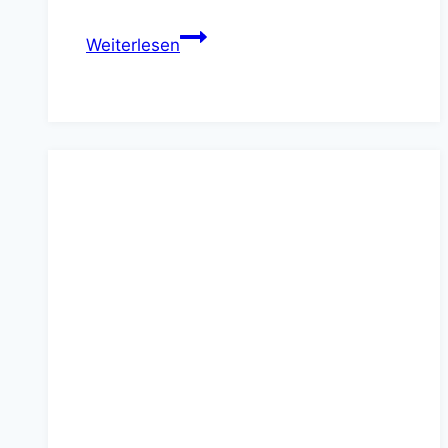
Knödel-
Weiterlesen
Spieße
vom
Schwenkgrill