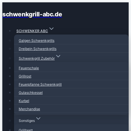
Zum
schwenkgrill-abc.de
Inhalt
springen
SCHWENKER ABC
Galgen Schwenkgrills
Dreibein Schwenkgrills
Schwenkgrill Zubehör
Feuerschale
Grillrost
Feuerpfanne Schwenkgrill
Gulaschkessel
Kurbel
Merchandise
Sonstiges
Grillbrett