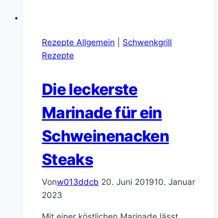
Rezepte Allgemein
|
Schwenkgrill
Rezepte
Die leckerste
Marinade für ein
Schweinenacken
Steaks
Von
w013ddcb
20. Juni 2019
10. Januar
2023
Mit einer köstlichen Marinade lässt