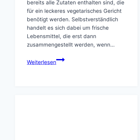
bereits alle Zutaten enthalten sind, die
für ein leckeres vegetarisches Gericht
benötigt werden. Selbstverständlich
handelt es sich dabei um frische
Lebensmittel, die erst dann
zusammengestellt werden, wenn…
Lecker
Weiterlesen
Grillen
mit
der
vegetarischen
Kochbox