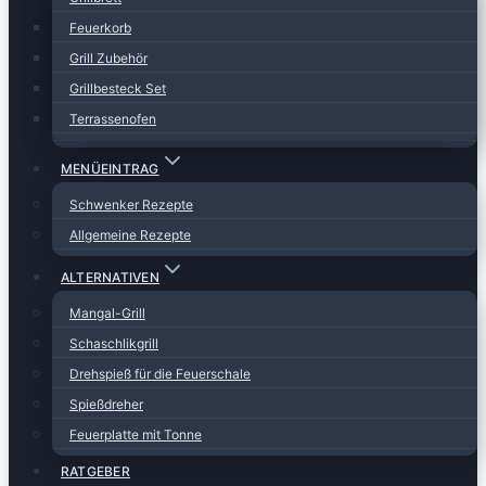
Feuerkorb
Grill Zubehör
Grillbesteck Set
Terrassenofen
MENÜEINTRAG
Schwenker Rezepte
Allgemeine Rezepte
ALTERNATIVEN
Mangal-Grill
Schaschlikgrill
Drehspieß für die Feuerschale
Spießdreher
Feuerplatte mit Tonne
RATGEBER