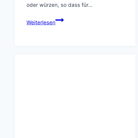
oder würzen, so dass für…
Top
Weiterlesen
4
Rezepte:
Vegetarische
Spieße
grillen