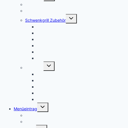
Galgen Schwenkgrills
Dreibein Schwenkgrills
Untermenü
Schwenkgrill Zubehör
umschalten
Feuerschale
Grillrost
Feuerpfanne Schwenkgrill
Gulaschkessel
Kurbel
Merchandise
Untermenü
Sonstiges
umschalten
Grillbrett
Feuerkorb
Grill Zubehör
Grillbesteck Set
Terrassenofen
Untermenü
Menüeintrag
umschalten
Schwenker Rezepte
Allgemeine Rezepte
Untermenü