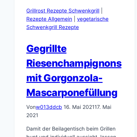
Grillrost Rezepte Schwenkgrill
|
Rezepte Allgemein
|
vegetarische
Schwenkgrill Rezepte
Gegrillte
Riesenchampignons
mit Gorgonzola-
Mascarponefüllung
Von
w013ddcb
16. Mai 2021
17. Mai
2021
Damit der Beilagentisch beim Grillen
bunt und individuell aussieht, lassen