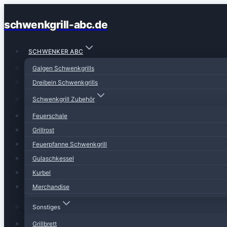
Zum
schwenkgrill-abc.de
Inhalt
springen
SCHWENKER ABC
Galgen Schwenkgrills
Dreibein Schwenkgrills
Schwenkgrill Zubehör
Feuerschale
Grillrost
Feuerpfanne Schwenkgrill
Gulaschkessel
Kurbel
Merchandise
Sonstiges
Grillbrett